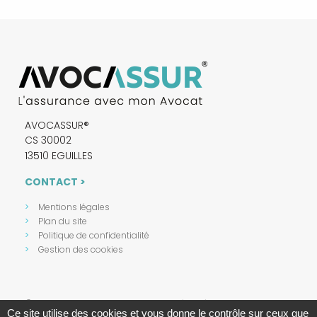
AVOCASSUR®
CS 30002
13510 EGUILLES
CONTACT >
Mentions légales
Plan du site
Politique de confidentialité
Gestion des cookies
©2021-26 Avocassur® - Tous droits réservés - Conception :
Ce site utilise des cookies et vous donne le contrôle sur ceux que
Absolute Communication & Réalisation : Answeb